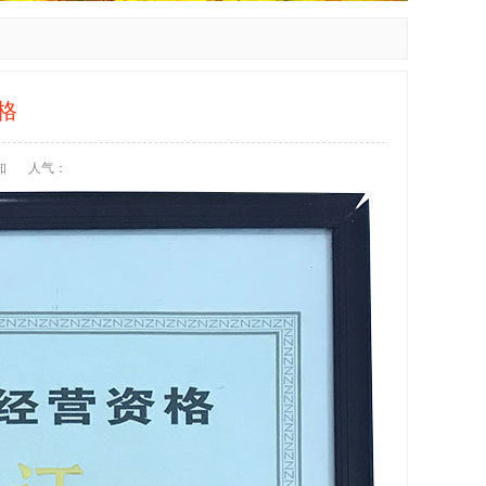
格
知
人气：