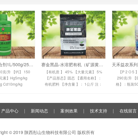
赛金系列-钙硼合剂1L/500g/250g（中量元素水
赛金黑晶-水溶肥有机（矿源黄腐酸原粉）
0克/升 【钙】 150
【有机质 】 45% 【大量元素】 5%
【P 2 O 5
元素】Hg5mg/kg
【产品形态】固态 【通用名称】：
290克/升 
g Cd10mg/kg
有机肥料 【净含量 】： 1公斤 注：
格】：瓶装50
Pb50mg/kg 【包装规
本数据所列数值只描述了本产品典
室内阴凉、通
/250g 【储存】：
型的性 质，不代
据所列数
凉、通风、干燥
产品中心
|
新闻动态
|
案例效果
|
技术支持
|
在线留言
yright © 2019 陕西彤山生物科技有限公司 版权所有