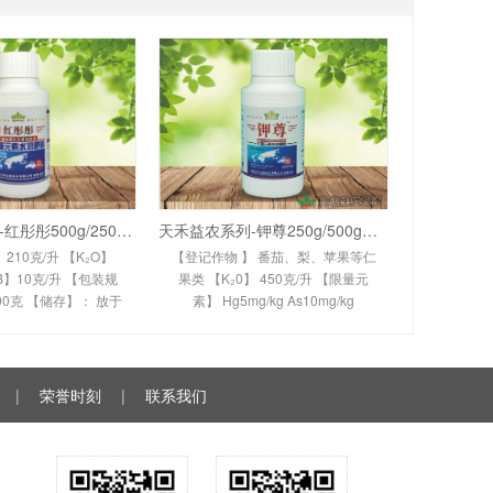
天禾益农系列-红彤彤500g/250g（大量元素水
天禾益农系列-钾尊250g/500g（大量元素水溶
 】 210克/升 【K₂O】
【登记作物 】 番茄、梨、苹果等仁
【B】10克/升 【包装规
果类 【K₂0】 450克/升 【限量元
0克 【储存】： 放于
素】 Hg5mg/kg As10mg/kg
风、干燥处 注：本数
Cd10mg/kg Cr50mg/kg
值只描述了本产品
Pb50mg/kg 【大量元素】：500克/
升 【储存】： 放于室内
|
荣誉时刻
|
联系我们