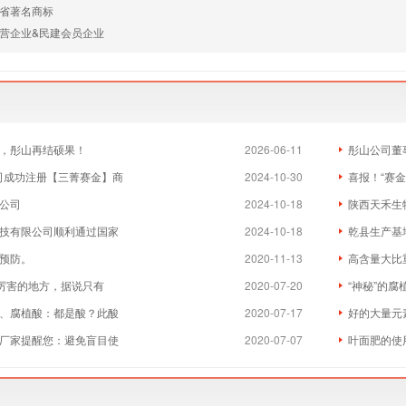
省著名商标
营企业&民建会员企业
，彤山再结硕果！
2026-06-11
彤山公司董
我司成功注册【三菁赛金】商
2024-10-30
喜报！“赛
公司
2024-10-18
陕西天禾生
技有限公司顺利通过国家
2024-10-18
乾县生产基
预防。
2020-11-13
高含量大比
最厉害的地方，据说只有
2020-07-20
“神秘”的
、腐植酸：都是酸？此酸
2020-07-17
好的大量元
厂家提醒您：避免盲目使
2020-07-07
叶面肥的使