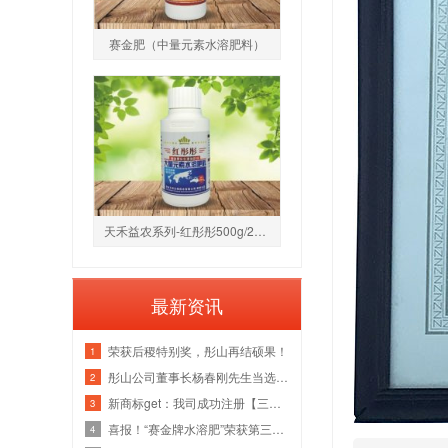
赛金肥（中量元素水溶肥料）
天禾益农系列-红彤彤500g/250g（大量元素水
最新资讯
荣获后稷特别奖，彤山再结硕果！
1
彤山公司董事长杨春刚先生当选中国腐植
2
新商标get：我司成功注册【三菁赛金】商
3
喜报！“赛金牌水溶肥”荣获第三十一届
4