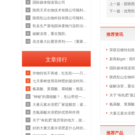
国际媒体报道我公司
5
上一篇：
获陕西
陕西天禾生物技术有限公司顺利通过国家
6
下一篇：
优秀民
陕西彤山生物科技有限公司顺利通过国家
7
乾县生产基地固体废物污染防治信息集中
8
破解冻害，重在预防。
推荐资讯
9
高含量大比重营养剂——《重聚磷钾》隆
10
荣获后稷特别奖
文章排行
新商标get：
国际媒体报道我
作物转色不再难，红彤彤——只为转色而
1
陕西彤山生物科
七月果树使用高钾肥的最佳时间，膨果立
2
破解冻害，重在
氨基酸、黄腐酸、腐植酸：都是酸？此酸
3
关于“有机肥”
“神秘”的腐植酸？，彤山带您一探究竟
4
氨基酸、黄腐酸
大量元素水溶肥厂家提醒您：避免盲目使
5
含氨基酸水溶肥的优势和作用
6
大量元素水溶肥
关于“有机肥”最厉害的地方，据说只有
7
好的大量元素水溶肥是什么样的的？大量
8
推荐产品