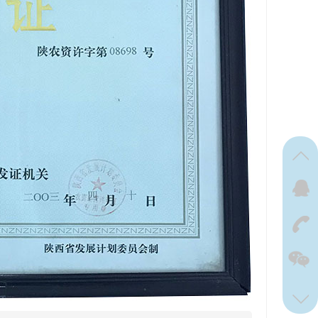
在线
我
在
咨询
029-