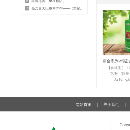
破解冻害，重在预防。
9
高含量大比重营养剂——《重聚磷钾》隆
10
【有机质 】 11
克/升 【限量
As10mg/k
Cr50mg/kg 
格】：瓶装500
放于室内阴
网站首页
|
关于我们
|
Cop